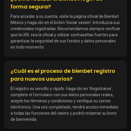
forma segura?
Para acceder a su cuenta, visite la página oficial de Bienbet
México y haga clic en el botón 'Iniciar sesión'. Introduzca sus
credenciales registradas. Recomendamos siempre verificar
que la URL sea la oficial y utilizar contraseñas fuertes para
garantizar la seguridad de sus fondos y datos personales
en todo momento.
¿Cuál es el proceso de bienbet registro
para nuevos usuarios?
El registro es sencillo y rápido. Haga clic en 'Registrarse',
complete el formulario con sus datos personales reales,
acepte los términos y condiciones y verifique su correo
electrónico. Una vez completado, tendrá acceso inmediato
a todas las funciones del casino y podrá reclamar su bono
de bienvenida.