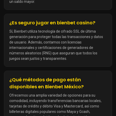
un saldo mayor.
¿Es seguro jugar en bienbet casino?
Sí, Bienbet utiliza tecnología de cifrado SSL de última
generación para proteger todas las transacciones y datos
de usuario. Además, contamos con licencias
internacionales y certificaciones de generadores de
números aleatorios (RNG) que aseguran que todos los
juegos sean justos y transparentes.
¿Qué métodos de pago están
disponibles en Bienbet México?
Ofrecemos una amplia variedad de opciones para su
comodidad, incluyendo transferencias bancarias locales,
tarjetas de crédito y débito Visa y Mastercard, así como
billeteras digitales populares como Maya y Gcash,