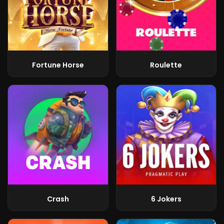
Fortune Horse
Roulette
Crash
6 Jokers