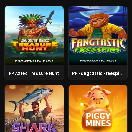
PP Aztec Treasure Hunt
PP Fangtastic Freespins