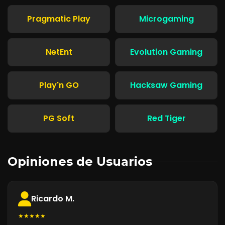
Pragmatic Play
Microgaming
NetEnt
Evolution Gaming
Play'n GO
Hacksaw Gaming
PG Soft
Red Tiger
Opiniones de Usuarios
Ricardo M.
★★★★★