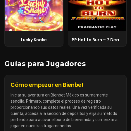
Lucky Snake
PP Hot to Burn – 7 Deadly Free Spins
Guías para Jugadores
Cómo empezar en Bienbet
Iniciar su aventura en Bienbet México es sumamente
sencillo. Primero, complete el proceso de registro
proporcionando sus datos reales. Una vez verificada su
cuenta, acceda a la sección de depósitos y elija su método
preferido para activar el bono de bienvenida y comenzar a
jugar en nuestras tragamonedas.