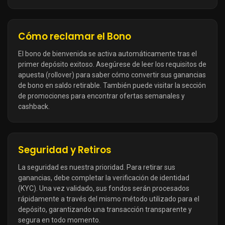
Cómo reclamar el Bono
El bono de bienvenida se activa automáticamente tras el
primer depósito exitoso. Asegúrese de leer los requisitos de
apuesta (rollover) para saber cómo convertir sus ganancias
de bono en saldo retirable. También puede visitar la sección
de promociones para encontrar ofertas semanales y
cashback.
Seguridad y Retiros
La seguridad es nuestra prioridad. Para retirar sus
ganancias, debe completar la verificación de identidad
(KYC). Una vez validado, sus fondos serán procesados
rápidamente a través del mismo método utilizado para el
depósito, garantizando una transacción transparente y
segura en todo momento.