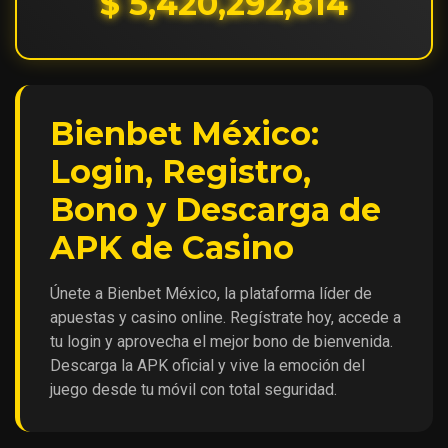
$ 5,420,399,869
Bienbet México:
Login, Registro,
Bono y Descarga de
APK de Casino
Únete a Bienbet México, la plataforma líder de
apuestas y casino online. Regístrate hoy, accede a
tu login y aprovecha el mejor bono de bienvenida.
Descarga la APK oficial y vive la emoción del
juego desde tu móvil con total seguridad.