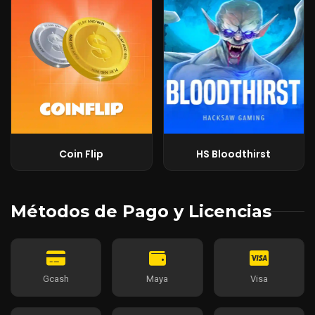
Coin Flip
HS Bloodthirst
Métodos de Pago y Licencias
Gcash
Maya
Visa