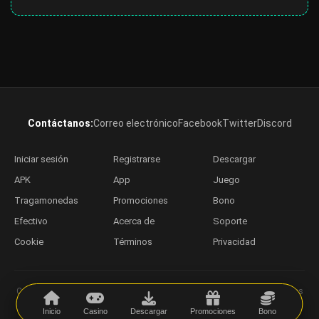
Contáctanos:
Correo electrónico
Facebook
Twitter
Discord
Iniciar sesión
Registrarse
Descargar
APK
App
Juego
Tragamonedas
Promociones
Bono
Efectivo
Acerca de
Soporte
Cookie
Términos
Privacidad
Copyright © 2026 bienbet.org. Al servicio de usuarios mayores de 18 años
en México.
Inicio
Casino
Descargar
Promociones
Bono