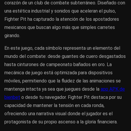
corazón de un club de combate subterráneo. Diseñado con
una estética industrial y sonidos que aceleran el pulso,
Fighter Pit ha capturado la atención de los apostadores
mexicanos que buscan algo más que simples carretes
girando.
En este juego, cada símbolo representa un elemento del
mundo del combate: desde guantes de cuero desgastados
hasta cinturones de campeonato bañados en oro. La
mecánica de juego está optimizada para dispositivos
móviles, permitiendo que la fluidez de las animaciones se
mantenga intacta ya sea que juegues desde la
app APK de
bienbet
o desde tu navegador. Fighter Pit destaca por su
capacidad de mantener la tensión en cada ronda,
ofreciendo una narrativa visual donde el jugador es el
protagonista de su propio ascenso a la gloria financiera.