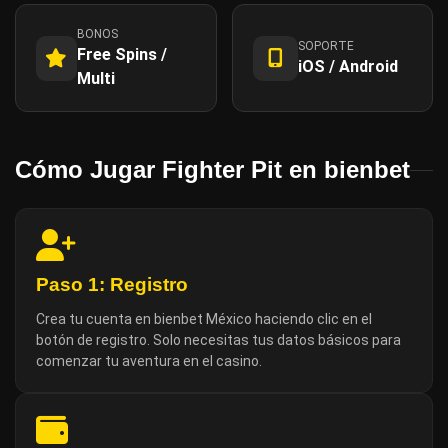
BONOS
SOPORTE
Free Spins /
iOS / Android
Multi
Cómo Jugar Fighter Pit en bienbet
Paso 1: Registro
Crea tu cuenta en bienbet México haciendo clic en el
botón de registro. Solo necesitas tus datos básicos para
comenzar tu aventura en el casino.