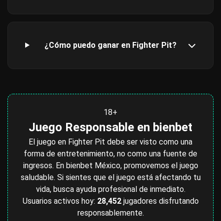
¿Cómo puedo ganar en Fighter Pit?
18+
Juego Responsable en bienbet
El juego en Fighter Pit debe ser visto como una
forma de entretenimiento, no como una fuente de
ingresos. En bienbet México, promovemos el juego
saludable. Si sientes que el juego está afectando tu
vida, busca ayuda profesional de inmediato.
Usuarios activos hoy:
28,452
jugadores disfrutando
responsablemente.