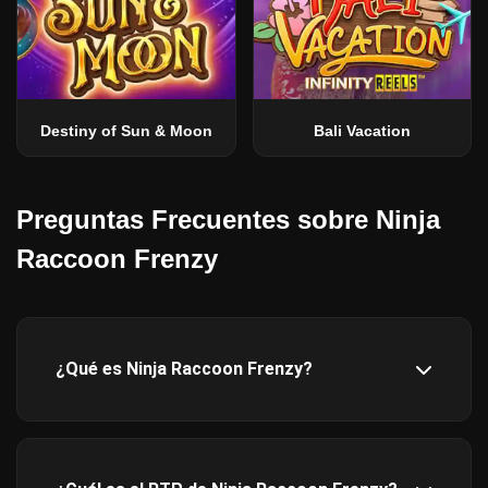
Destiny of Sun & Moon
Bali Vacation
Preguntas Frecuentes sobre Ninja
Raccoon Frenzy
¿Qué es Ninja Raccoon Frenzy?