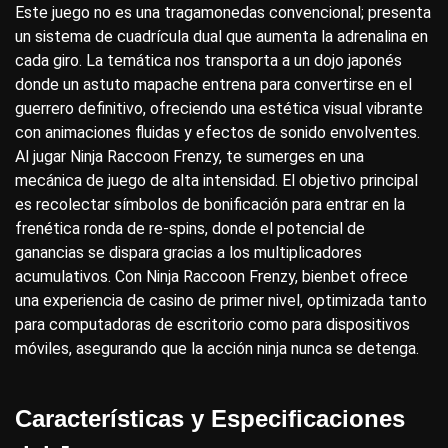
Este juego no es una tragamonedas convencional; presenta
un sistema de cuadrícula dual que aumenta la adrenalina en
cada giro. La temática nos transporta a un dojo japonés
donde un astuto mapache entrena para convertirse en el
guerrero definitivo, ofreciendo una estética visual vibrante
con animaciones fluidas y efectos de sonido envolventes.
Al jugar Ninja Raccoon Frenzy, te sumerges en una
mecánica de juego de alta intensidad. El objetivo principal
es recolectar símbolos de bonificación para entrar en la
frenética ronda de re-spins, donde el potencial de
ganancias se dispara gracias a los multiplicadores
acumulativos. Con Ninja Raccoon Frenzy, bienbet ofrece
una experiencia de casino de primer nivel, optimizada tanto
para computadoras de escritorio como para dispositivos
móviles, asegurando que la acción ninja nunca se detenga.
Características y Especificaciones