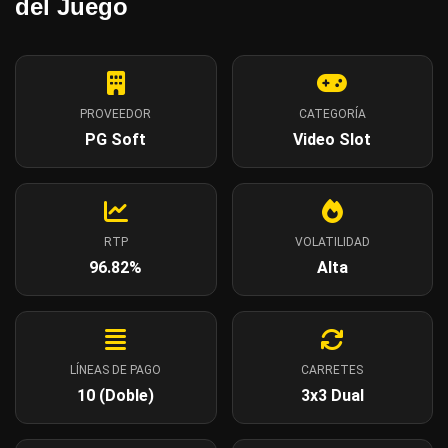
del Juego
PROVEEDOR
CATEGORÍA
PG Soft
Video Slot
RTP
VOLATILIDAD
96.82%
Alta
LÍNEAS DE PAGO
CARRETES
10 (Doble)
3x3 Dual