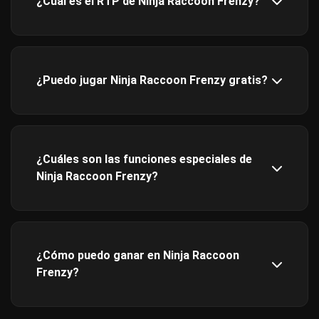
¿Cuál es el RTP de Ninja Raccoon Frenzy?
¿Puedo jugar Ninja Raccoon Frenzy gratis?
¿Cuáles son las funciones especiales de
Ninja Raccoon Frenzy?
¿Cómo puedo ganar en Ninja Raccoon
Frenzy?