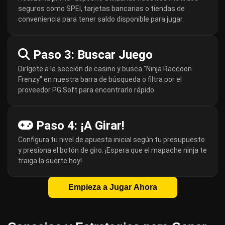
seguros como SPEI, tarjetas bancarias o tiendas de
conveniencia para tener saldo disponible para jugar.
Paso 3: Buscar Juego
Dirígete a la sección de casino y busca "Ninja Raccoon
Frenzy" en nuestra barra de búsqueda o filtra por el
proveedor PG Soft para encontrarlo rápido.
Paso 4: ¡A Girar!
Configura tu nivel de apuesta inicial según tu presupuesto
y presiona el botón de giro. ¡Espera que el mapache ninja te
traiga la suerte hoy!
Empieza a Jugar Ahora