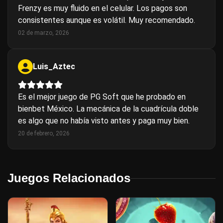
Frenzy es muy fluido en el celular. Los pagos son
consistentes aunque es volátil. Muy recomendado.
02 de marzo, 2026
Luis_Aztec
Es el mejor juego de PG Soft que he probado en
bienbet México. La mecánica de la cuadrícula doble
es algo que no había visto antes y paga muy bien.
20 de febrero, 2026
Juegos Relacionados