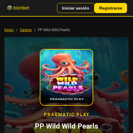
bienbet
Iniciar sesión
Registrarse
Inicio
/
Casino
/
PP Wild Wild Pearls
PRAGMATIC PLAY
PP Wild Wild Pearls