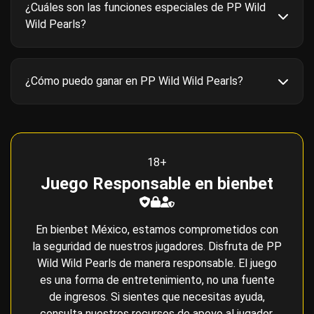
¿Cuáles son las funciones especiales de PP Wild
Wild Pearls?
¿Cómo puedo ganar en PP Wild Wild Pearls?
18+
Juego Responsable en bienbet
En bienbet México, estamos comprometidos con
la seguridad de nuestros jugadores. Disfruta de PP
Wild Wild Pearls de manera responsable. El juego
es una forma de entretenimiento, no una fuente
de ingresos. Si sientes que necesitas ayuda,
consulta nuestros recursos de apoyo al jugador.