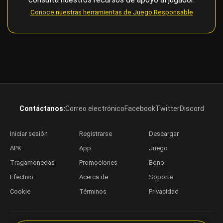
Conoce nuestras herramientas de Juego Responsable
Contáctanos:
Correo electrónico
Facebook
Twitter
Discord
Iniciar sesión
Registrarse
Descargar
APK
App
Juego
Tragamonedas
Promociones
Bono
Efectivo
Acerca de
Soporte
Cookie
Términos
Privacidad