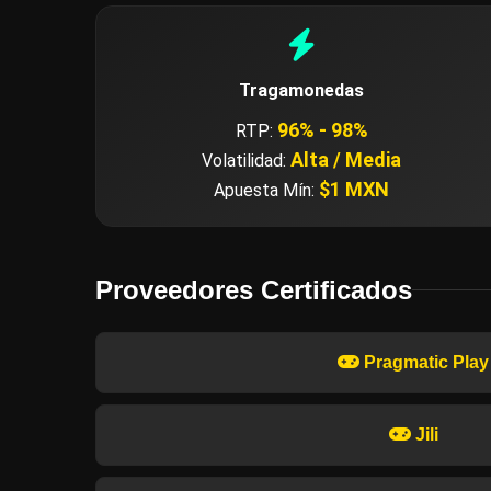
Tragamonedas
96% - 98%
RTP:
Alta / Media
Volatilidad:
$1 MXN
Apuesta Mín:
Proveedores Certificados
Pragmatic Play
Jili