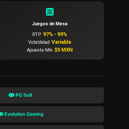
Juegos de Mesa
97% - 99%
RTP:
Variable
Volatilidad:
$5 MXN
Apuesta Mín:
PG Soft
Evolution Gaming