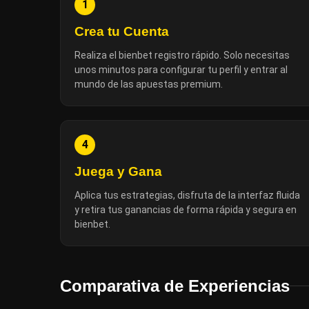
1
Crea tu Cuenta
Realiza el bienbet registro rápido. Solo necesitas
unos minutos para configurar tu perfil y entrar al
mundo de las apuestas premium.
4
Juega y Gana
Aplica tus estrategias, disfruta de la interfaz fluida
y retira tus ganancias de forma rápida y segura en
bienbet.
Comparativa de Experiencias