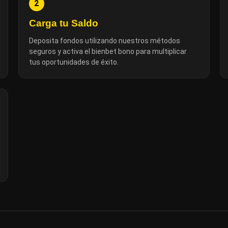
2
Carga tu Saldo
Deposita fondos utilizando nuestros métodos
seguros y activa el bienbet bono para multiplicar
tus oportunidades de éxito.