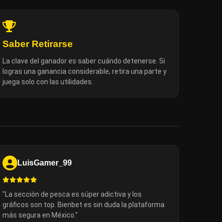
Saber Retirarse
La clave del ganador es saber cuándo detenerse. Si
logras una ganancia considerable, retira una parte y
juega solo con las utilidades.
LuisGamer_99
"La sección de pesca es súper adictiva y los
gráficos son top. Bienbet es sin duda la plataforma
más segura en México."