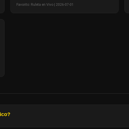
Favorito: Ruleta en Vivo | 2026-07-01
ico?
ro creando una cuenta con tus datos básicos. Una vez completado, acc