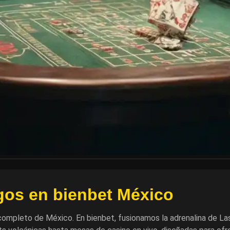
gos en bienbet México
completo de México. En bienbet, fusionamos la adrenalina de La