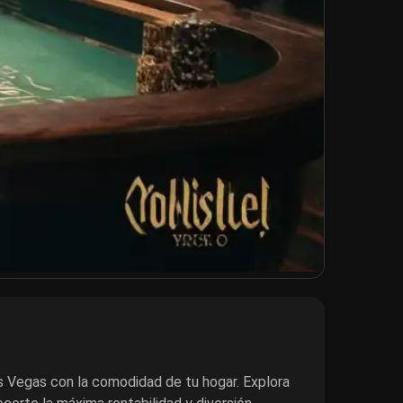
s Vegas con la comodidad de tu hogar. Explora