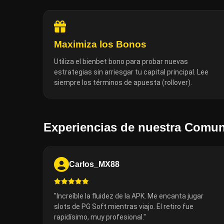
Maximiza los Bonos
Utiliza el bienbet bono para probar nuevas
estrategias sin arriesgar tu capital principal. Lee
siempre los términos de apuesta (rollover).
Experiencias de nuestra Comu
Carlos_MX88
"Increíble la fluidez de la APK. Me encanta jugar
slots de PG Soft mientras viajo. El retiro fue
rapidísimo, muy profesional."