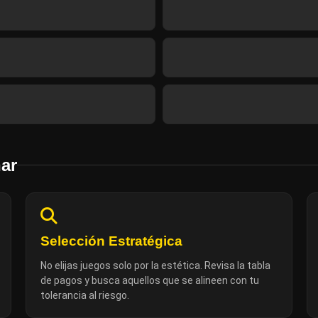
ar
Selección Estratégica
No elijas juegos solo por la estética. Revisa la tabla
de pagos y busca aquellos que se alineen con tu
tolerancia al riesgo.